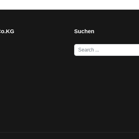
Co.KG
Suchen
Search
...