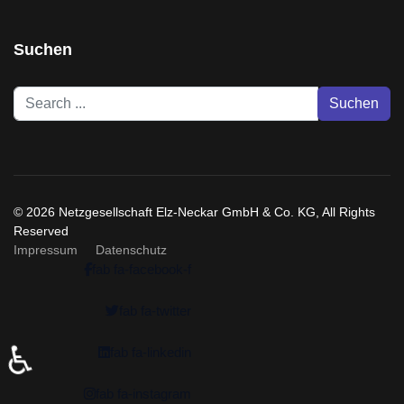
Suchen
Search
Suchen
...
© 2026 Netzgesellschaft Elz-Neckar GmbH & Co. KG, All Rights
Reserved
Impressum
Datenschutz
fab fa-facebook-f
fab fa-twitter
♿
fab fa-linkedin
fab fa-instagram